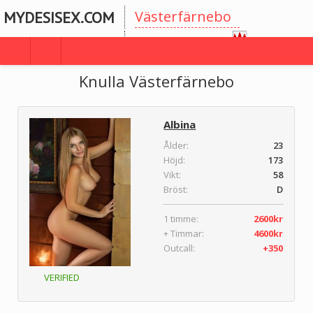
Västerfärnebo
MYDESISEX.COM
Vastmanlands
Knulla Västerfärnebo
Albina
Ålder:
23
Höjd:
173
Vikt:
58
Bröst:
D
1 timme:
2600kr
+ Timmar:
4600kr
Outcall:
+350
VERIFIED