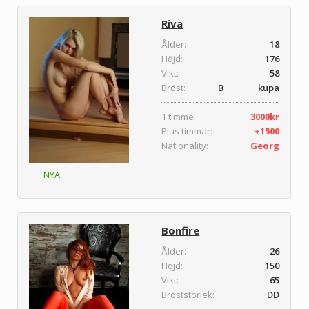
Riva
Ålder:
18
Höjd:
176
Vikt:
58
Bröst:
B kupa
1 timme:
3000kr
Plus timmar:
+1500
Nationality:
Georg
NYA
Bonfire
Ålder:
26
Höjd:
150
Vikt:
65
Bröststorlek:
DD