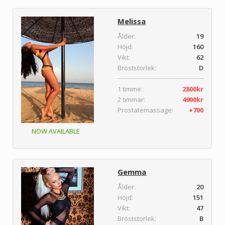
Melissa
Ålder:
19
Höjd:
160
Vikt:
62
Bröststorlek:
D
1 timme:
2800kr
2 timmar:
4900kr
Prostatemassage:
+700
NOW AVAILABLE
Gemma
Ålder:
20
Höjd:
151
Vikt:
47
Bröststorlek:
B