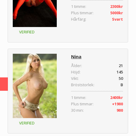
1 timme:
2300kr
Plus timmar:
5000kr
Hårfärg:
Svart
VERIFIED
Nina
Ålder:
21
Höjd:
145
Vikt:
50
Bröststorlek:
B
1 timme:
2400kr
Plus timmar:
+1900
30 min:
900
VERIFIED