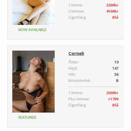
1 timme:
2200kr
2 timmar:
4100kr
Ögonfärg:
Blå
NOW AVAILABLE
Corneli
Ålder:
19
bo
Höjd:
147
Vikt:
56
Bröststorlek:
B
1 timme:
2500kr
Plus timmar:
+1700
Ögonfärg:
Blå
FEATURED