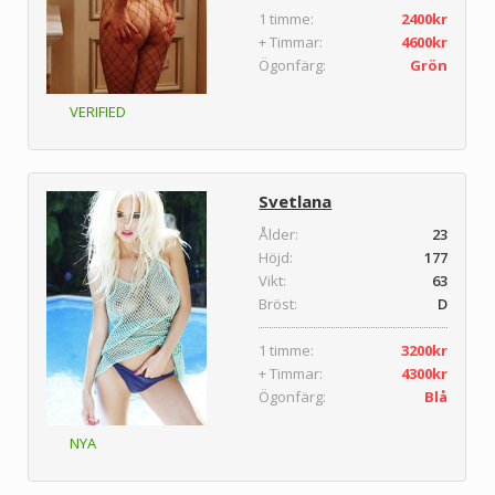
1 timme:
2400kr
+ Timmar:
4600kr
Ögonfärg:
Grön
VERIFIED
Svetlana
Ålder:
23
Höjd:
177
Vikt:
63
Bröst:
D
1 timme:
3200kr
+ Timmar:
4300kr
Ögonfärg:
Blå
NYA