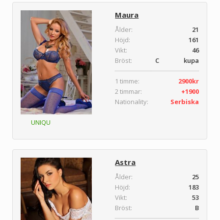
Maura
Ålder:
21
Höjd:
161
Vikt:
46
Bröst:
C kupa
1 timme:
2900kr
2 timmar:
+1900
Nationality:
Serbiska
UNIQU
Astra
Ålder:
25
Höjd:
183
Vikt:
53
Bröst:
B