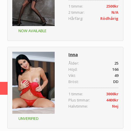
1 timme:
2500kr
2 timmar:
N/A
Hårfärg:
Rödhårig
NOW AVAILABLE
Inna
Ålder:
25
Höjd:
166
Vikt:
49
Bröst:
DD
1 timme:
3000kr
Plus timmar:
4400kr
Halvtimme:
Nej
UNVERIFIED