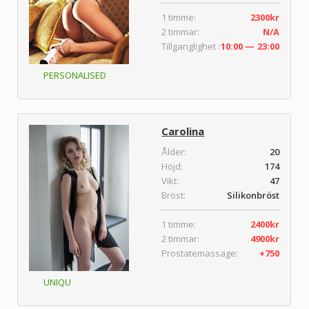
1 timme:
2300kr
2 timmar:
N/A
Tillganglighet :
10:00 — 23:00
PERSONALISED
Carolina
Ålder:
20
Höjd:
174
Vikt:
47
Bröst:
Silikonbröst
1 timme:
2400kr
2 timmar:
4900kr
Prostatemassage:
+750
UNIQU