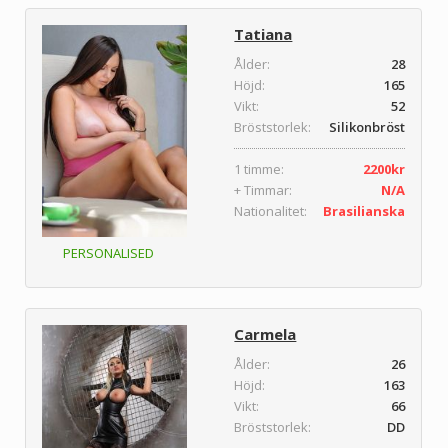
Tatiana
Ålder:
28
Höjd:
165
Vikt:
52
Bröststorlek:
Silikonbröst
1 timme:
2200kr
+ Timmar:
N/A
Nationalitet:
Brasilianska
PERSONALISED
Carmela
Ålder:
26
Höjd:
163
Vikt:
66
Bröststorlek:
DD