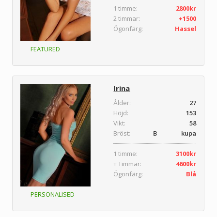
1 timme:
2800kr
2 timmar:
+1500
Ögonfärg:
Hassel
FEATURED
Irina
Ålder:
27
Höjd:
153
Vikt:
58
Bröst:
B kupa
1 timme:
3100kr
+ Timmar:
4600kr
Ögonfärg:
Blå
PERSONALISED