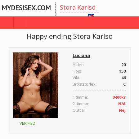
Stora Karlsö
MYDESISEX.COM
Gotlands
Happy ending Stora Karlsö
Luciana
Ålder:
20
Höjd:
150
Vikt:
46
Bröststorlek:
C
1 timme:
3400kr
2 timmar:
N/A
Outcall:
Nej
VERIFIED