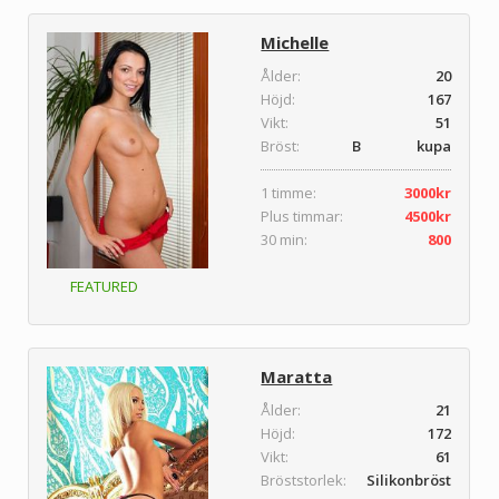
Michelle
Ålder:
20
Höjd:
167
Vikt:
51
Bröst:
B kupa
1 timme:
3000kr
Plus timmar:
4500kr
30 min:
800
FEATURED
Maratta
Ålder:
21
Höjd:
172
Vikt:
61
Bröststorlek:
Silikonbröst