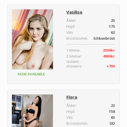
Vasilisa
Ålder:
25
Höjd:
175
Vikt:
62
Bröststorlek:
Silikonbröst
1 timme:
2500kr
2 timmar:
4900kr
Golden
showers:
+700
NOW AVAILABLE
Flora
Ålder:
23
Höjd:
158
Vikt:
65
Bröststorlek:
DD