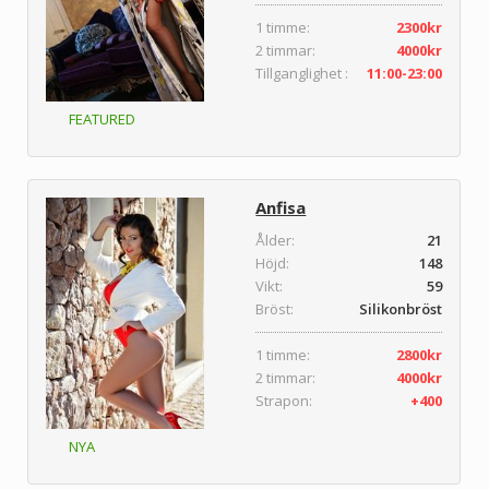
1 timme:
2300kr
2 timmar:
4000kr
Tillganglighet :
11:00-23:00
FEATURED
Anfisa
Ålder:
21
Höjd:
148
Vikt:
59
Bröst:
Silikonbröst
1 timme:
2800kr
2 timmar:
4000kr
Strapon:
+400
NYA