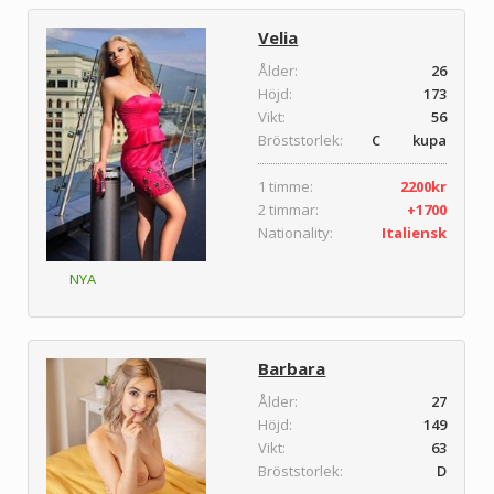
Velia
Ålder:
26
Höjd:
173
Vikt:
56
Bröststorlek:
C kupa
1 timme:
2200kr
2 timmar:
+1700
Nationality:
Italiensk
NYA
Barbara
Ålder:
27
Höjd:
149
Vikt:
63
Bröststorlek:
D