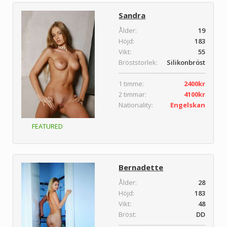
Sandra
Ålder:
19
Höjd:
183
Vikt:
55
Bröststorlek:
Silikonbröst
1 timme:
2400kr
2 timmar:
4100kr
Nationality:
Engelskan
FEATURED
Bernadette
Ålder:
28
Höjd:
183
Vikt:
48
Bröst:
DD