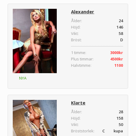
Alexander
Ålder:
24
Höjd:
146
Vikt:
58
Bröst:
D
1 timme:
3000kr
Plus timmar:
4500kr
Halvtimme:
1100
NYA
Klarte
Ålder:
28
Höjd:
158
Vikt:
50
Bröststorlek:
C kupa