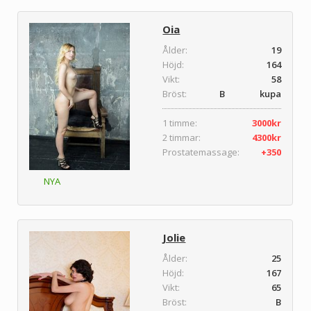
Oia
Ålder:
19
Höjd:
164
Vikt:
58
Bröst:
B kupa
1 timme:
3000kr
2 timmar:
4300kr
Prostatemassage:
+350
NYA
Jolie
Ålder:
25
Höjd:
167
Vikt:
65
Bröst:
B