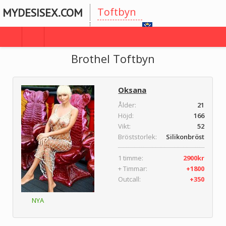
Toftbyn
MYDESISEX.COM
Dalarnas
Brothel Toftbyn
Oksana
Ålder:
21
Höjd:
166
Vikt:
52
Bröststorlek:
Silikonbröst
1 timme:
2900kr
+ Timmar:
+1800
Outcall:
+350
NYA