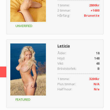
1 timme:
2800kr
2 timmar:
+1600
Hårfärg:
Brunette
UNVERIFIED
Leticia
Ålder:
18
Höjd:
148
Vikt:
48
Bröststorlek:
B
1 timme:
3200kr
Plus timmar:
N/A
Half hour:
N/a
FEATURED