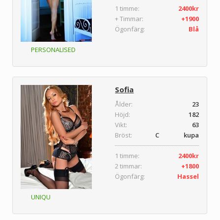
1 timme:
2400kr
+ Timmar:
+1900
Ögonfärg:
Blå
PERSONALISED
Sofia
Ålder:
23
Höjd:
182
Vikt:
63
Bröst:
C kupa
1 timme:
2400kr
2 timmar:
+1800
Ögonfärg:
Hassel
UNIQU