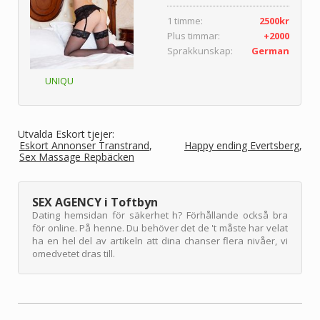
1 timme:
2500kr
Plus timmar:
+2000
Sprakkunskap:
German
UNIQU
Utvalda Eskort tjejer:
Eskort Annonser Transtrand
Happy ending Evertsberg
Sex Massage Repbäcken
SEX AGENCY i Toftbyn
Dating hemsidan för säkerhet h? Förhållande också bra
för online. På henne. Du behöver det de 't måste har velat
ha en hel del av artikeln att dina chanser flera nivåer, vi
omedvetet dras till.