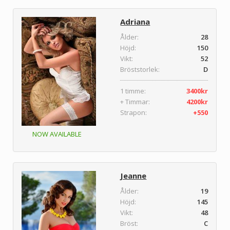
Adriana
Ålder:
28
Höjd:
150
Vikt:
52
Bröststorlek:
D
1 timme:
3400kr
+ Timmar:
4200kr
Strapon:
+550
NOW AVAILABLE
Jeanne
Ålder:
19
Höjd:
145
Vikt:
48
Bröst:
C