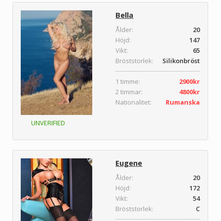
Bella
Ålder:
20
Höjd:
147
Vikt:
65
Bröststorlek:
Silikonbröst
1 timme:
2900kr
2 timmar:
4800kr
Nationalitet:
Rumanska
UNVERIFIED
Eugene
Ålder:
20
Höjd:
172
Vikt:
54
Bröststorlek:
C