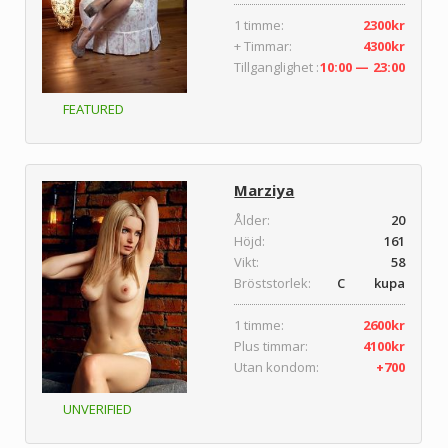
1 timme:
2300kr
+ Timmar:
4300kr
Tillganglighet :
10:00 — 23:00
FEATURED
Marziya
Ålder:
20
Höjd:
161
Vikt:
58
Bröststorlek:
C kupa
1 timme:
2600kr
Plus timmar:
4100kr
Utan kondom:
+700
UNVERIFIED